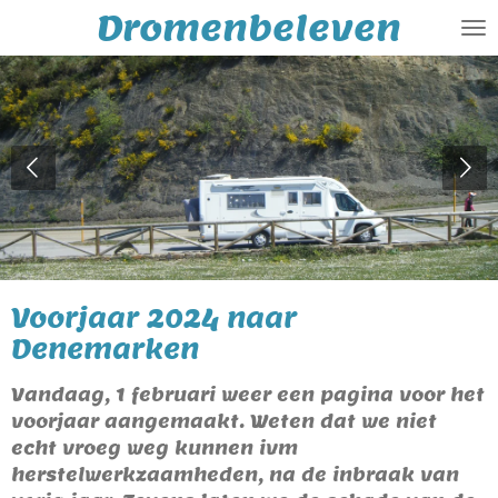
Dromenbeleven
Ga
direct
naar
de
hoofdinhoud
Voorjaar 2024 naar
Denemarken
Vandaag, 1 februari weer een pagina voor het
voorjaar aangemaakt. Weten dat we niet
echt vroeg weg kunnen ivm
herstelwerkzaamheden, na de inbraak van